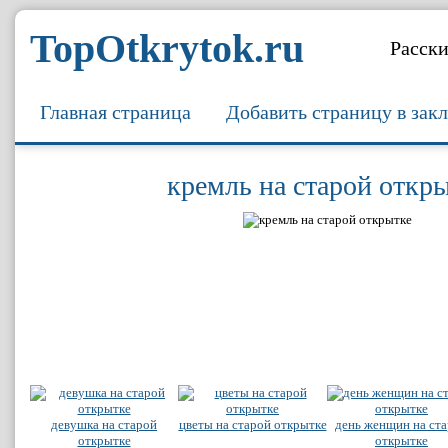
TopOtkrytok.ru
Расски
Главная страница
Добавить страницу в зак
кремль на старой откр
девушка на старой
цветы на старой открытке
день женщин на ст
открытке
открытке